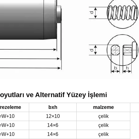
yutları ve Alternatif Yüzey İşlemi
frezeleme
bxh
malzeme
=W+10
12×10
çelik
=W+10
14×6
çelik
=W+10
14×6
çelik