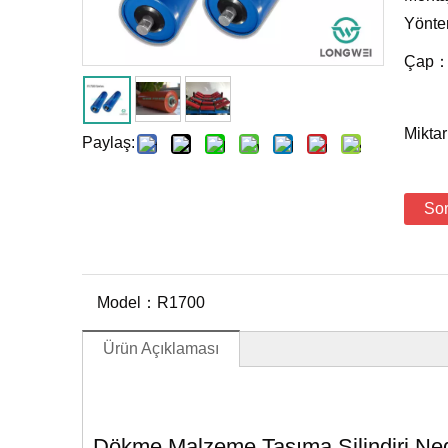
Yönt
Çap
Mikta
Paylaş:
So
Model：
R1700
Ürün Açıklaması
Dökme Malzeme Taşıma Silindiri Ned