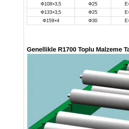
Φ108×3,5
Φ25
E
Φ133×3,5
Φ25
E
Φ159×4
Φ30
E
Genellikle R1700 Toplu Malzeme Ta