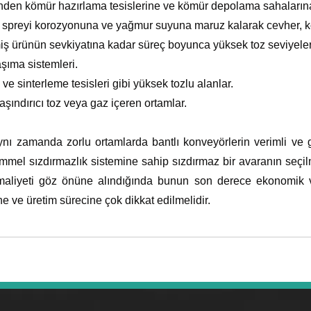
den kömür hazırlama tesislerine ve kömür depolama sahalarına k
uz spreyi korozyonuna ve yağmur suyuna maruz kalarak cevher, kö
ş ürünün sevkiyatına kadar süreç boyunca yüksek toz seviyeler
aşıma sistemleri.
e sinterleme tesisleri gibi yüksek tozlu alanlar.
şındırıcı toz veya gaz içeren ortamlar.
ynı zamanda zorlu ortamlarda bantlı konveyörlerin verimli ve güv
mmel sızdırmazlık sistemine sahip sızdırmaz bir avaranın seçilm
iyeti göz önüne alındığında bunun son derece ekonomik ve a
e ve üretim sürecine çok dikkat edilmelidir.