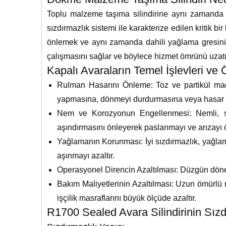
Toplu malzeme taşıma silindirine aynı zamanda m
sızdırmazlık sistemi ile karakterize edilen kritik bi
önlemek ve aynı zamanda dahili yağlama gresinin
çalışmasını sağlar ve böylece hizmet ömrünü uzatı
Kapalı Avaraların Temel İşlevleri ve
Rulman Hasarını Önleme: Toz ve partikül madde
yapmasına, dönmeyi durdurmasına veya hasar 
Nem ve Korozyonun Engellenmesi: Nemli, sulu
aşındırmasını önleyerek paslanmayı ve arızayı ö
Yağlamanın Korunması: İyi sızdırmazlık, yağlam
aşınmayı azaltır.
Operasyonel Direncin Azaltılması: Düzgün dönen 
Bakım Maliyetlerinin Azaltılması: Uzun ömürlü r
işçilik masraflarını büyük ölçüde azaltır.
R1700 Sealed Avara Silindirinin Sızd