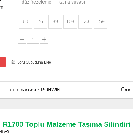
düz frezeleme
kama yuvası
emi：
：
60
76
89
108
133
159
r：
r
Soru Çubuğuna Ekle
ürün markası：
RONWIN
Ürün
R1700 Toplu Malzeme Taşıma Silindiri
ir?