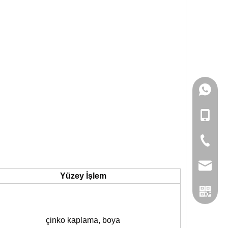
133057
+86-133
+86-057
admin@
Yüzey İşlem
çinko kaplama, boya