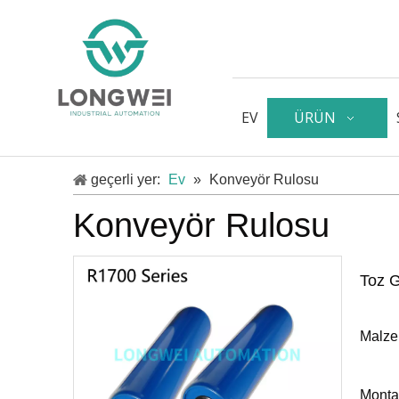
EV
ÜRÜN
geçerli yer:
Ev
»
Konveyör Rulosu
Konveyör Rulosu
Toz 
Malz
Monta