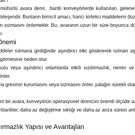
ühürlü avara denir, bantlı konveyörlerde kullanılan, geleneks
r bileşendir. Bunların birincil amacı, harici kirletici maddelerin 
 sızmasını önlemektir. Bu, avaranın uzun bir süre boyunca dü
r.
 Önemi
ler rulmana girdiğinde aşındırıcı etki göstererek rulman aşı
görmesine neden olur.
 veya aşındırıcı ortamlarda etkili sızdırmazlık, nemin ve 
nler.
a gresinin kurumasını veya sızmasını önler, yatağın sürekli ol
bir avara, konveyörün operasyonel direncini önemli ölçüde azalt
ölantiler, daha az değiştirme sıklığı ve daha az arıza süresi a
ırmazlık Yapısı ve Avantajları