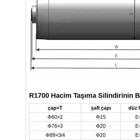
R1700 Hacim Taşıma Silindirinin Bo
çap×T
şaft çapı
düz 
Φ60×2
Φ15
E
Φ76×3
Φ20
E
Φ89×3/4
Φ20
E