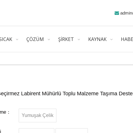
admin

SICAK
ÇÖZÜM
ŞİRKET
KAYNAK
HABE
Geçirmez Labirent Mühürlü Toplu Malzeme Taşıma Dest
eme：
Yumuşak Çelik
j