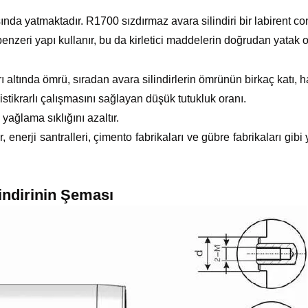
ında yatmaktadır. R1700 sızdırmaz avara silindiri bir labirent co
enzeri yapı kullanır, bu da kirletici maddelerin doğrudan yatak od
altında ömrü, sıradan avara silindirlerin ömrünün birkaç katı, hat
istikrarlı çalışmasını sağlayan düşük tutukluk oranı.
ağlama sıklığını azaltır.
enerji santralleri, çimento fabrikaları ve gübre fabrikaları gi
ndirinin Şeması