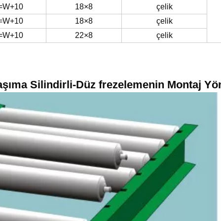
=W+10
18×8
çelik
=W+10
18×8
çelik
=W+10
22×8
çelik
şıma Silindirli-Düz frezelemenin Montaj Yö