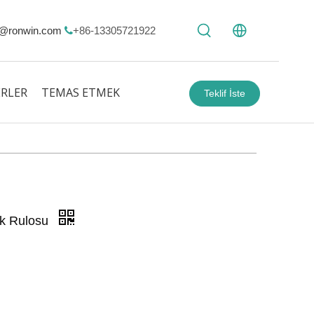
@ronwin.com
+86-13305721922

RLER
TEMAS ETMEK
Teklif İste
ek Rulosu