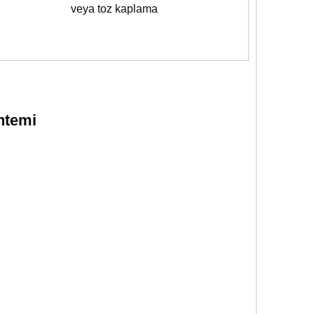
veya toz kaplama
ntemi
WhatsA