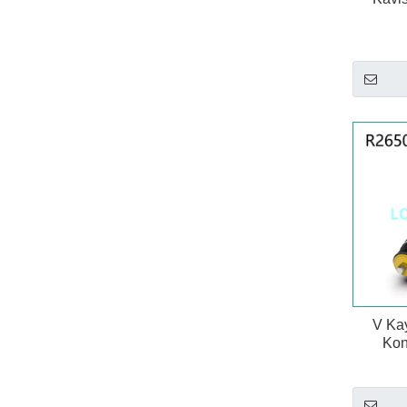
V Kay
Kon