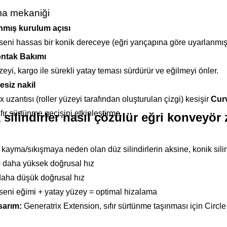
ma mekaniği
mış kurulum açısı
seni hassas bir konik dereceye (eğri yarıçapına göre uyarlanmıştı
ontak Bakımı
zeyi, kargo ile sürekli yatay teması sürdürür ve eğilmeyi önler.
siz nakil
x uzantısı (roller yüzeyi tarafından oluşturulan çizgi) kesişir
Cur
ıfır sürtünme geçişini etkinleştirme.
 silindirler nasıl çözülür eğri konveyör
 kayma/sıkışmaya neden olan düz silindirlerin aksine, konik silind
= daha yüksek doğrusal hız
daha düşük doğrusal hız
seni eğimi + yatay yüzey = optimal hizalama
sarım:
Generatrix Extension, sıfır sürtünme taşınması için Circle 