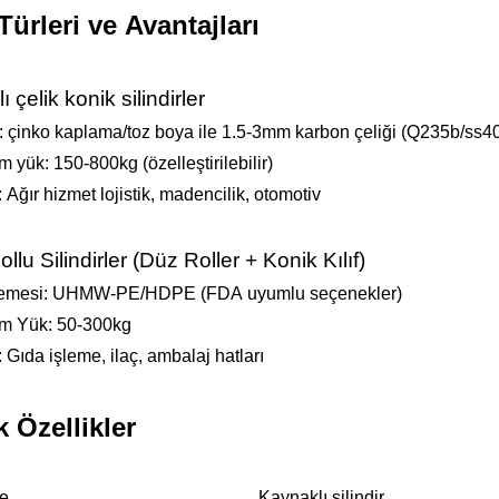
Türleri ve Avantajları
 çelik konik silindirler
 çinko kaplama/toz boya ile 1.5-3mm karbon çeliği (Q235b/ss4
yük: 150-800kg (özelleştirilebilir)
: Ağır hizmet lojistik, madencilik, otomotiv
llu Silindirler (Düz Roller + Konik Kılıf)
zemesi: UHMW-PE/HDPE (FDA uyumlu seçenekler)
m Yük: 50-300kg
: Gıda işleme, ilaç, ambalaj hatları
k Özellikler
e
Kaynaklı silindir