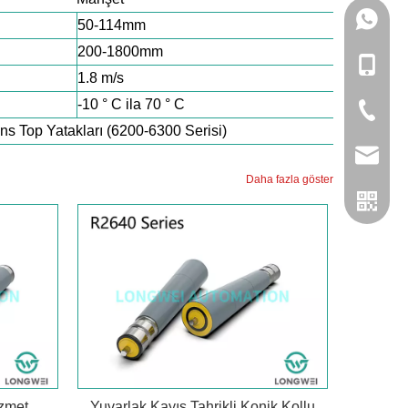
133057
50-114mm
200-1800mm
+86-133
1.8 m/s
-10 ° C ila 70 ° C
+86-057
s Top Yatakları (6200-6300 Serisi)
admin@
Daha fazla göster
izmet
Yuvarlak Kayış Tahrikli Konik Kollu