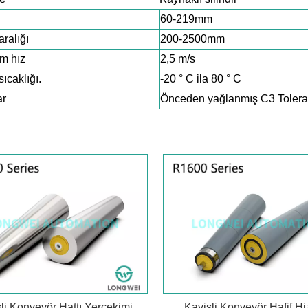
60-219mm
ralığı
200-2500mm
m hız
2,5 m/s
ıcaklığı.
-20 ° C ila 80 ° C
ar
Önceden yağlanmış C3 Toleran
li Konveyör Hattı Yerçekimi
Kavisli Konveyör Hafif H