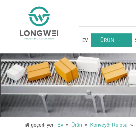
EV
ÜRÜN
geçerli yer:
Ev
»
Ürün
»
Konveyör Rulosu
»