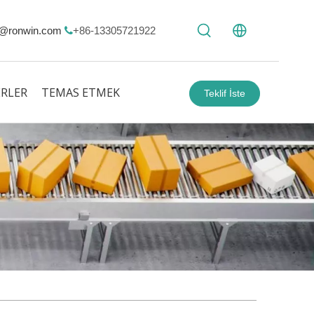
@ronwin.com
+86-13305721922

RLER
TEMAS ETMEK
Teklif İste