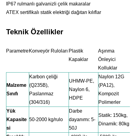
IP67 rulmanlı galvanizli çelik makaralar
ATEX sertifikalı statik elektriği dağıtan kılıflar
Teknik Özellikler
Parametre
Konveyör Ruloları
Plastik
Aşınma
Kapaklar
Önleyici
Kolluklar
Karbon çeliği
Naylon 12G
UHMW-PE,
Malzeme
(Q235B),
(PA12),
Naylon 6,
Sınıfı
Paslanmaz
Kompozit
HDPE
(304/316)
Polimerler
Yük
Darbe
Statik: 150kg,
Kapasite
50-2000 kg/rulo
dayanımı: 5-
Dinamik: 80kg
si
50J