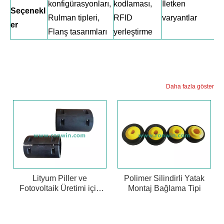
konfigürasyonları,
kodlaması,
İletken
Seçenekl
Rulman tipleri,
RFID
varyantlar
er
Flanş tasarımları
yerleştirme
Daha fazla göster
Lityum Piller ve
Polimer Silindirli Yatak
Fotovoltaik Üretimi için
Montaj Bağlama Tipi
Makaralı Düz Naylon Kılıf