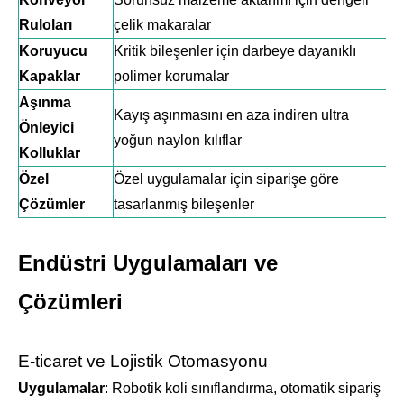
Ruloları
çelik makaralar
Koruyucu
Kritik bileşenler için darbeye dayanıklı
Kapaklar
polimer korumalar
Aşınma
Kayış aşınmasını en aza indiren ultra
Önleyici
yoğun naylon kılıflar
Kolluklar
Özel
Özel uygulamalar için siparişe göre
Çözümler
tasarlanmış bileşenler
Endüstri Uygulamaları ve
Çözümleri
E-ticaret ve Lojistik Otomasyonu
Uygulamalar
: Robotik koli sınıflandırma, otomatik sipariş