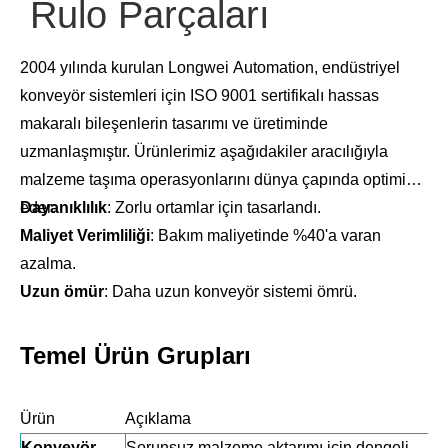
Rulo Parçaları
2004 yılında kurulan Longwei Automation, endüstriyel
konveyör sistemleri için ISO 9001 sertifikalı hassas
makaralı bileşenlerin tasarımı ve üretiminde
uzmanlaşmıştır. Ürünlerimiz aşağıdakiler aracılığıyla
malzeme taşıma operasyonlarını dünya çapında optimize
eder:
Dayanıklılık
: Zorlu ortamlar için tasarlandı.
Maliyet Verimliliği
: Bakım maliyetinde %40'a varan
azalma.
Uzun ömür
: Daha uzun konveyör sistemi ömrü.
Temel Ürün Grupları
Ürün
Açıklama
Konveyör
Sorunsuz malzeme aktarımı için dengeli