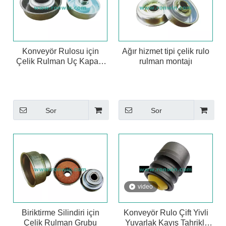
Konveyör Rulosu için
Ağır hizmet tipi çelik rulo
Çelik Rulman Uç Kapağı
rulman montajı
Grubu
Sor
Sor
video
Biriktirme Silindiri için
Konveyör Rulo Çift Yivli
Çelik Rulman Grubu
Yuvarlak Kayış Tahrikli