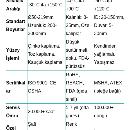
Sıcaklık
-40°C ila
-50°C ila
-30°C ila +150°C
Aralığı
+90°C
+120°C
Ø50-219mm,
Kalınlık: 3-
ID: 20-150mm,
Standart
Uzunluk: 200-
25mm, Özel
Duvar: 5-
Boyutlar
3000mm
kalıplar
30mm
Düşük
Çinko kaplama,
Kendinden
Yüzey
sürtünmeli
Toz kaplama,
yağlamalı,
İşlemi
doku, FDA-
Kauçuk kaplama
Yapışmaz
pürüzsüz
RoHS,
Sertifikal
ISO 9001, CE,
REACH,
MSHA, ATEX
ar
OSHA
FDA (gıda
(isteğe bağlı)
sınıfı)
Servis
5-7 yıl (orta
100.000+
20.000+ saat
Ömrü
görev)
döngü
Şaft
Renk
Özel