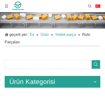
geçerli yer:
Ev
»
Ürün
»
Yedek parça
»
Rulo
Parçaları
Ürün Kategorisi