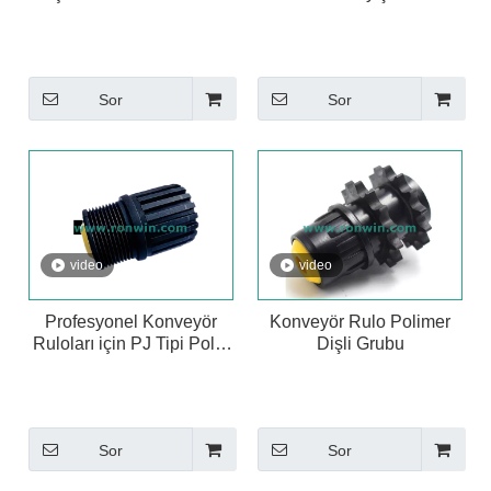
Kasnak Grubu
Sor
Sor
video
video
Profesyonel Konveyör
Konveyör Rulo Polimer
Ruloları için PJ Tipi Poly-
Dişli Grubu
V Kasnaklar
Sor
Sor