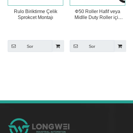
Rulo Biriktirme Çelik
Φ50 Roller Hafif veya
Sprokcet Montajı
Midlle Duty Roller için
Konik Kılıf
Sor
Sor