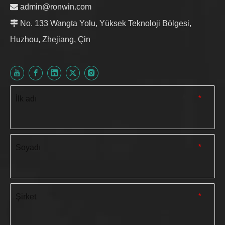

admin@ronwin.com

No. 133 Wangta Yolu, Yüksek Teknoloji Bölgesi,
Huzhou, Zhejiang, Çin
İlk adı
*
Soyadı
*
Şirket
*