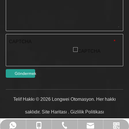
CAPTCHA
*
Göndermek
Telif Hakkı ©
2026
Longwei Otomasyon. Her hakkı
saklıdır.
Site Haritası
.
Gizlilik Politikası
admin@ronwin.com
+86-0572-2590232
+86-13305721922
13305721922
WhatsApp