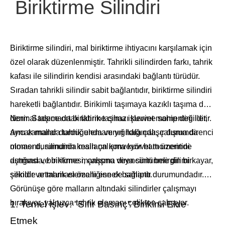
Biriktirme Silindiri
Biriktirme silindiri, mal biriktirme ihtiyacını karşılamak için
özel olarak düzenlenmiştir. Tahrikli silindirden farkı, tahrik
kafası ile silindirin kendisi arasındaki bağlantı türüdür.
Sıradan tahrikli silindir sabit bağlantıdır, biriktirme silindiri
hareketli bağlantıdır. Birikimli taşımaya kazıklı taşıma da
denir. Sadece ortak tahrik taşıma işlevine sahip değildir,
Normal taşımada biriktirme cihazı kuvvet momentini iletir.
aynı zamanda tahrik elemanının hala çalışır durumda
Ancak mallar durduğunda ve yığıldığında, çalışma direnci
olması durumunda malların konveyör hattı üzerinde
momenti, silindirin kesin çalışma kuvvet momentini
durması ve birikmesi, çalışma direncinin belirgin bir
aştığında, biriktirme manşonu veya sürtünme dilimi kayar,
şekilde artmaması özelliğine de sahiptir.
silindir ve tahrik elemanı esnek bağlantı durumundadır.
Görünüşe göre malların altındaki silindirler çalışmayı
bırakıyor, yalnızca tahrik elemanı çelikten çalışıyor.
1. Temel İşlev: "Sıfır Basınç" Birikimi Elde
Etmek