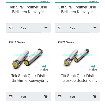
Tepki Süresi.
kısıtlamalarına dayalı olarak kapsamlı bir değerlendirme
Tek Sıralı Polimer Dişli
Çift Sıralı Polimer Dişli
Sistem İletişim Arayüzü (G/Ç noktaları, veri yolu
gerektirir.
Biriktiren Konveyör
Biriktiren Konveyör
Rulosu
Rulosu
protokolleri vb.).
Çevresel Gereksinimler (Toz/su koruma derecesi).
Sor
Sor
Tek Sıralı Çelik Dişli
Çift Sıralı Çelik Dişli
Biriktirme Konveyör
Teleskop Beslemeli
Rulosu
Biriktirme Konveyör
Rulosu
Sor
Sor