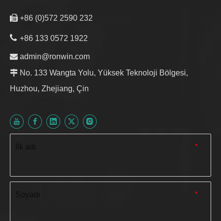

+86 (0)572 2590 232

+86 133 0572 1922

admin@ronwin.com

No. 133 Wangta Yolu, Yüksek Teknoloji Bölgesi,
Huzhou, Zhejiang, Çin
İlk adı
*
Soyadı
*