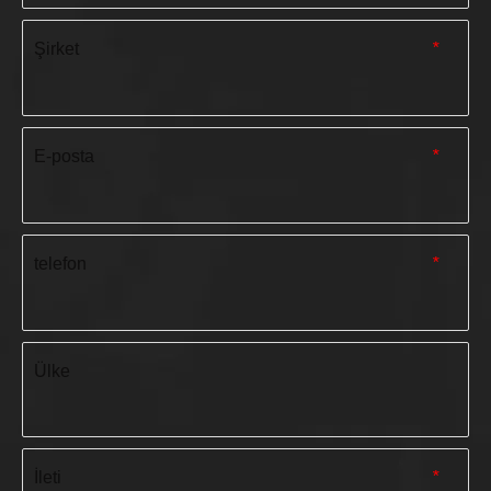
Şirket
*
E-posta
*
telefon
*
Ülke
İleti
*