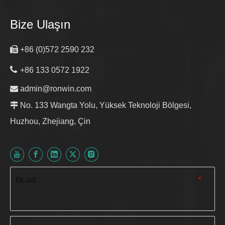
Bize Ulaşın

+86 (0)572 2590 232

+86 133 0572 1922

admin@ronwin.com

No. 133 Wangta Yolu, Yüksek Teknoloji Bölgesi,
Huzhou, Zhejiang, Çin
İlk adı
*