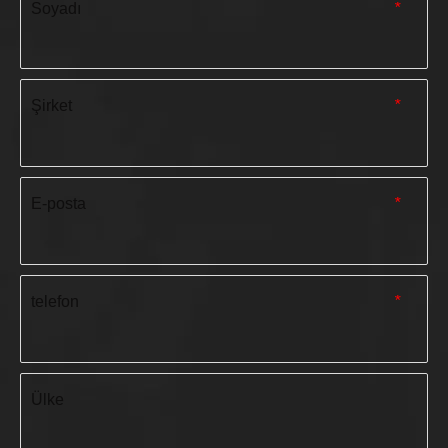
Soyadı
*
Şirket
*
E-posta
*
telefon
*
Ülke