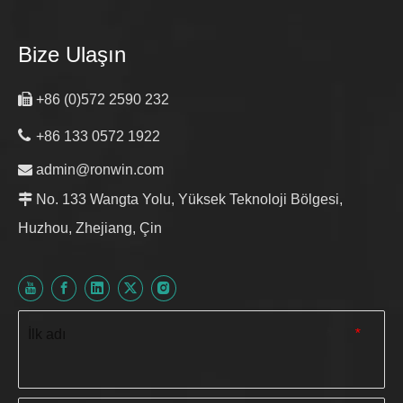
Bize Ulaşın

+86 (0)572 2590 232

+86 133 0572 1922

admin@ronwin.com

No. 133 Wangta Yolu, Yüksek Teknoloji Bölgesi,
Huzhou, Zhejiang, Çin
İlk adı
*