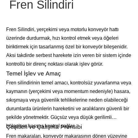
Fren Silindiri
Fren Silindiri, yerçekimi veya motorlu konveyör hattı
üzerinde durdurmak, hızı kontrol etmek veya öğeleri
biriktirmek için tasarlanmış özel bir konveyör bileşenidir.
Aksi takdirde serbest harekete izin veren bir sistem içinde
kontrollü bir direnç noktası olarak işlev görür.
Temel İşlev ve Amaç
Fren silindirinin temel amacı, kontrolsüz yuvarlanma veya
kaymanın (yerçekimi veya momentum nedeniyle) hasara,
sıkışmaya veya güvenlik tehlikelerine neden olabileceği
durumlarda ürünlerin hareketini ve aralıklarını güvenli bir
şekilde yönetmektir. Güçsüz veya düşük gerilimli
bölgelere hassas kontrol sağlar.
Çeşitleri ve Çalışma Prensibi
Fren makaraları, konveyör makarasının dönen yüzeyine