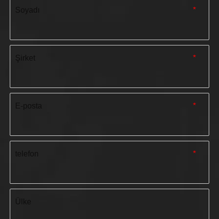
Soyadı
*
Şirket
*
E-posta
*
telefon
*
Ülke