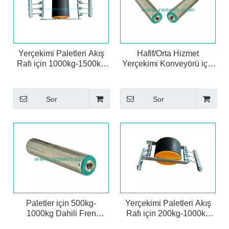
çerçeve tasarımıyla uyumlu olmalıdır.
Bakım: Harici fren üniteleri, sürtünme malzemeleri
aşındıkça periyodik inceleme ve yeniden ayarlama
gerektirebilir.
Yerçekimi Paletleri Akış
Hafif/Orta Hizmet
Rafı için 1000kg-1500kg
Yerçekimi Konveyörü için
Harici Fren Silindiri
BR50/60 Dahili Fren
Silindiri
Sor
Sor
Paletler için 500kg-
Yerçekimi Paletleri Akış
1000kg Dahili Fren
Rafı için 200kg-1000kg
Silindiri
Harici Fren Silindiri