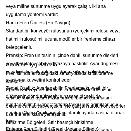
veya miline sürtünme uygulayarak çalışır. İki ana
uygulama yöntemi vardır:
Harici Fren Ünitesi (En Yaygın):
Standart bir konveyör rulosunun (yerçekimi rulosu veya
hat mili rulosu) mil ucuna modüler bir frenleme cihazı
kelepçelenir.
Prensip: Fren ünitesinin içinde dahili sürtünme diskleri
veya balatalar sabit mahfazaya bastırılır. Ayar düğmesi,
Anahtar Uygulamalar
silindir miline aktarılan ve dönme direnci oluşturan
Fren silindirleri aşağıdaki senaryolarda kritik öneme
sıkıştırma kuvvetini kontrol eder.
sahiptir:
Temel Özellik: Ayarlanabilir. Frenleme kuvveti, bir
Eğimli Konveyör Bölümleri: Ürünlerin kontrolsüz bir
düğmenin döndürülmesiyle hassas bir şekilde
şekilde yokuş aşağı hızlanarak birbirine çarpmasını
ayarlanabilir; bu, operatörlerin farklı ürün ağırlıkları için
önlemek amacıyla yerçekimiyle çalışan rulolu konveyörler
gereken "tutma" miktarını tam olarak ayarlamasına olanak
üzerine aralıklarla yerleştirilir.
tanır.
Biriktirme Bölgeleri: Sıfır basınçlı biriktirme
Entegre Fren Silindiri (Frenli Motorlu Silindir):
konveyörlerinde kullanılır. Her bölgenin fren silindiri,