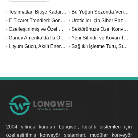
Teslimattan Bitişe Kadar – Trinidad Müşterisi Harika Haberleri Paylaşıyor
Bu Yoğun Sezonda Verimliliğinizi Teleskopik Konveyörlerle Artırın
E-Ticaret Trendleri: Gönderi Şeffaflığı
Üreticiler için Siber Pazartesi: En Yüksek Üretim Talepleri için konveyör nasıl seçilir?
Özelleştirilmiş ve Özel Konveyörler: Farkı Anlamak
Sektörünüze Özel Konveyör Çözümleri
Güney Amerika’da İki Önemli Projeyi Daha Başarıyla Teslim Etti
Yeni Silindir ve Kovan Teknolojisi Akü Üretiminde Verimliliği Artırıyor
Lityum Gücü, Akıllı Enerji Liderliği
Sağlıklı İşletme Turu, Sıcaklık Göndermek için Ücretsiz Klinik!
2004 yılında kurulan Longwei, lojistik sistemleri için
özelleştirilmiş konveyör sistemleri, modüler konveyör