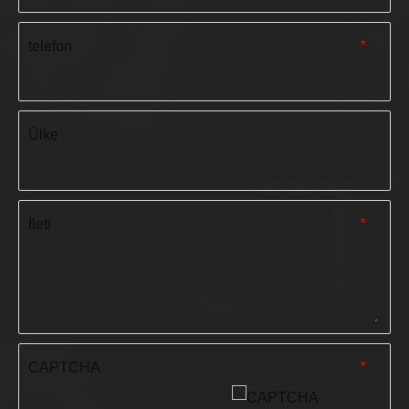
telefon
*
Ülke
İleti
*
CAPTCHA
*