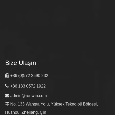
Bize Ulaşın

+86 (0)572 2590 232

+86 133 0572 1922

admin@ronwin.com

No. 133 Wangta Yolu, Yüksek Teknoloji Bölgesi,
Huzhou, Zhejiang, Çin