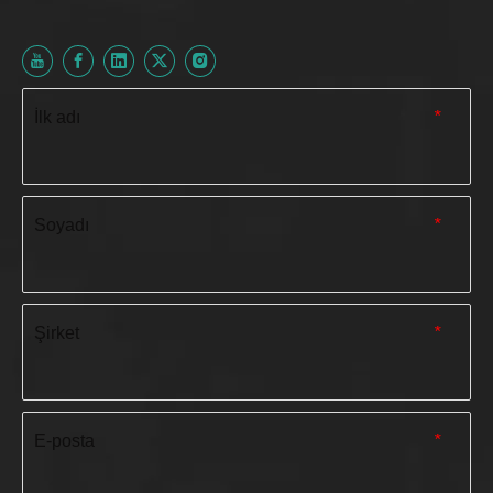
İlk adı
*
Soyadı
*
Şirket
*
E-posta
*